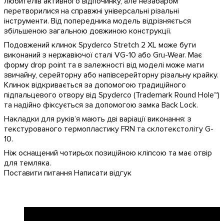
любителів активного відпочинку, але незабаром
перетворилися на справжні універсальні різальні
інструменти. Від попередника модель відрізняється
збільшеною загальною довжиною конструкції.
Подовжений клинок Spyderco Stretch 2 XL може бути
виконаний з нержавіючої сталі VG-10 або Gru-Wear. Має
форму drop point та в залежності від моделі може мати
звичайну, серейторну або напівсерейторну різальну крайку.
Клинок відкривається за допомогою традиційного
підпальцевого отвору від Spyderco (Trademark Round Hole™)
та надійно фіксується за допомогою замка Back Lock.
Накладки для руків’я мають дві варіації виконання: з
текстурованого термопластику FRN та склотекстоліту G-
10.
Ніж оснащений чотирьох позиційною кліпсою та має отвір
для темляка.
Поставити питання
Написати відгук