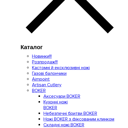
Каталог
Новинки!!!
Розпродаж!!!
Кастомні й ексклюзивні ножі
Газові балончики
Aimpoint
Artisan Cutlery
BOKER
Аксесуари BOKER
Кухонні ножі
BOKER
Небезпечні бритви BOKER
Ножі BOKER з фіксованим клинком
Складні ножі BOKER