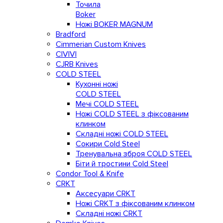
Точила
Boker
Ножі BOKER MAGNUM
Bradford
Cimmerian Custom Knives
CIVIVI
CJRB Knives
COLD STEEL
Кухонні ножі
COLD STEEL
Мечі COLD STEEL
Ножі COLD STEEL з фіксованим
клинком
Складні ножі COLD STEEL
Сокири Cold Steel
Тренувальна зброя COLD STEEL
Біти й тростини Cold Steel
Condor Tool & Knife
CRKT
Аксесуари CRKT
Ножі CRKT з фіксованим клинком
Складні ножі CRKT