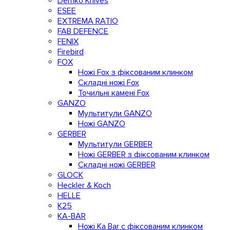
Demko Knives
ESEE
EXTREMA RATIO
FAB DEFENCE
FENIX
Firebird
FOX
Ножі Fox з фіксованим клинком
Складні ножі Fox
Точильні камені Fox
GANZO
Мультитули GANZO
Ножі GANZO
GERBER
Мультитули GERBER
Ножі GERBER з фіксованим клинком
Складні ножі GERBER
GLOCK
Heckler & Koch
HELLE
K25
KA-BAR
Ножі Ka Bar c фіксованим клинком