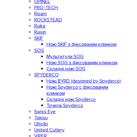
OPINEL
PRO-TECH
Risam
ROCKSTEAD
Ruike
Ruixin
SKIF
Ножі SKIF з фіксованим клинком
SOG
Мультитули SOG
Ножі SOG з фіксованим клинком
Складні ножі SOG
SPYDERCO
Ножі BYRD (designed by Spyderco)
Ножі Spyderco c фіксованим
клинком
Складні ножі Spyderco
Точила Spyderco
Swiss Eye
Tokisu
Ulticlip
United Cutlery
VIPER