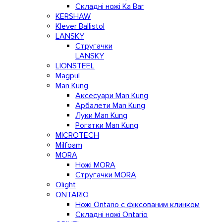
Складні ножі Ka Bar
KERSHAW
Klever Ballistol
LANSKY
Стругачки
LANSKY
LIONSTEEL
Magpul
Man Kung
Аксесуари Man Kung
Арбалети Man Kung
Луки Man Kung
Рогатки Man Kung
MICROTECH
Milfoam
MORA
Ножі MORA
Стругачки MORA
Olight
ONTARIO
Ножі Ontario c фіксованим клинком
Складні ножі Ontario