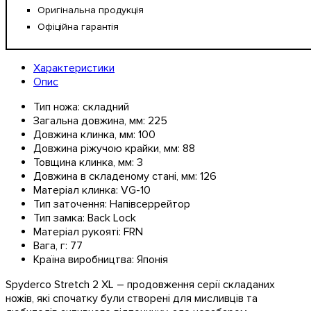
Оригінальна продукція
Офіційна гарантія
Характеристики
Опис
Тип ножа:
складний
Загальна довжина, мм:
225
Довжина клинка, мм:
100
Довжина ріжучою крайки, мм:
88
Товщина клинка, мм:
3
Довжина в складеному стані, мм:
126
Матеріал клинка:
VG-10
Тип заточення:
Напівсеррейтор
Тип замка:
Back Lock
Матеріал рукояті:
FRN
Вага, г:
77
Країна виробництва:
Японія
Spyderco Stretch 2 XL – продовження серії складаних
ножів, які спочатку були створені для мисливців та