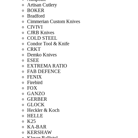
Artisan Cutlery
BOKER
Bradford
Cimmerian Custom Knives
CIVIVI
CJRB Knives
COLD STEEL
Condor Tool & Knife
CRKT
Demko Knives
ESEE
EXTREMA RATIO
FAB DEFENCE
FENIX
Firebird
FOX
GANZO
GERBER
GLOCK
Heckler & Koch
HELLE
K25
KA-BAR
KERSHAW
Klever Ballistol