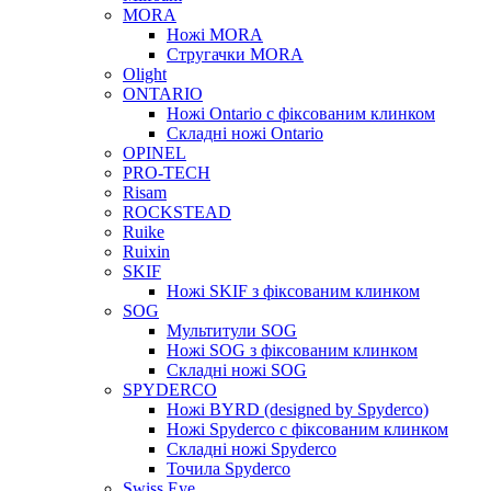
MORA
Ножі MORA
Стругачки MORA
Olight
ONTARIO
Ножі Ontario c фіксованим клинком
Складні ножі Ontario
OPINEL
PRO-TECH
Risam
ROCKSTEAD
Ruike
Ruixin
SKIF
Ножі SKIF з фіксованим клинком
SOG
Мультитули SOG
Ножі SOG з фіксованим клинком
Складні ножі SOG
SPYDERCO
Ножі BYRD (designed by Spyderco)
Ножі Spyderco c фіксованим клинком
Складні ножі Spyderco
Точила Spyderco
Swiss Eye