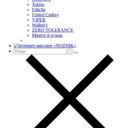
Tokisu
Ulticlip
United Cutlery
VIPER
Walker's
ZERO TOLERANCE
Мачете й кукри