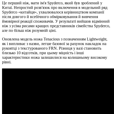
Це перший ніж, мати ім'я Spyderco, який був зроблений у
Китаї. Непростий розв'язок про включення в модельний ряд
Spyderco «китайця», ухвалювалося керівництвом компанії
після довгого й всебічного обмірковування й вивчення
ймовірної реакції споживачів. У результаті вийшов відмінний
ніж з усіма рисами кращих представників сімейства Spyderco,
але по більш ніж розумній ціні.
Оновлена модель ножа Tenacious з позначенням Lightweight,
як і випливає з назви, легше базової за рахунок накладок на
рукоятці з текстурованого FRN. Різниця у вазі становить
близько 10 відсотків, при цьому міцність і інші
характеристики ножа залишилися на колишньому високому
рівні.