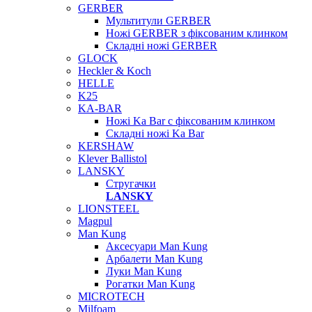
GERBER
Мультитули GERBER
Ножі GERBER з фіксованим клинком
Складні ножі GERBER
GLOCK
Heckler & Koch
HELLE
K25
KA-BAR
Ножі Ka Bar c фіксованим клинком
Складні ножі Ka Bar
KERSHAW
Klever Ballistol
LANSKY
Стругачки
LANSKY
LIONSTEEL
Magpul
Man Kung
Аксесуари Man Kung
Арбалети Man Kung
Луки Man Kung
Рогатки Man Kung
MICROTECH
Milfoam