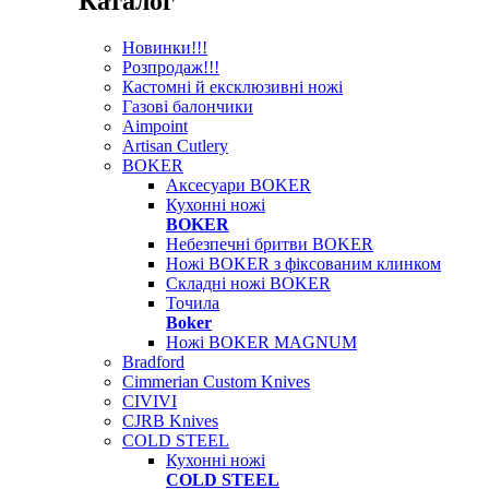
Каталог
Новинки!!!
Розпродаж!!!
Кастомні й ексклюзивні ножі
Газові балончики
Aimpoint
Artisan Cutlery
BOKER
Аксесуари BOKER
Кухонні ножі
BOKER
Небезпечні бритви BOKER
Ножі BOKER з фіксованим клинком
Складні ножі BOKER
Точила
Boker
Ножі BOKER MAGNUM
Bradford
Cimmerian Custom Knives
CIVIVI
CJRB Knives
COLD STEEL
Кухонні ножі
COLD STEEL