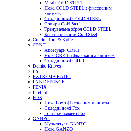
Мечі COLD STEEL
Ножі COLD STEEL з фіксованим
клинком
Складні ножі COLD STEEL
Сокири Cold Steel
Тренувальна зброя COLD STEEL
Біти й тростини Cold Steel
Condor Tool & Knife
CRKT
Аксесуари CRKT
Ножі CRKT з фіксованим клинком
Складні ножі CRKT
Demko Knives
ESEE
EXTREMA RATIO
FAB DEFENCE
FENIX
Firebird
FOX
Ножі Fox з фіксованим клинком
Складні ножі Fox
Точильні камені Fox
GANZO
Мультитули GANZO
Ножі GANZO