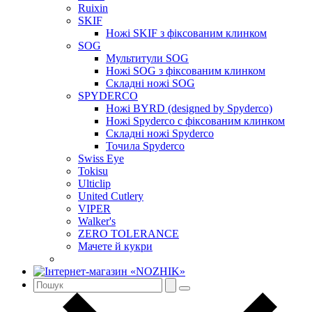
Ruixin
SKIF
Ножі SKIF з фіксованим клинком
SOG
Мультитули SOG
Ножі SOG з фіксованим клинком
Складні ножі SOG
SPYDERCO
Ножі BYRD (designed by Spyderco)
Ножі Spyderco c фіксованим клинком
Складні ножі Spyderco
Точила Spyderco
Swiss Eye
Tokisu
Ulticlip
United Cutlery
VIPER
Walker's
ZERO TOLERANCE
Мачете й кукри