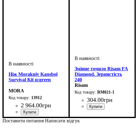
Змінне точило Risam FA
Ніж Morakniv Kansbol
Diamond. Зернистість
Survival Kit ц:green
240
Risam
MORA
RM021-1
13912
304
.
00
грн
2 964
.
00
грн
Поставити питання
Написати відгук