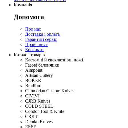
Компанія
Допомога
Про нас
Доставка і оплата
Гарантія і сервіс
Прайс-лист
Контакти
Каталог товарів
Кастомні й ексклюзивні ножі
Газові балончики
Aimpoint
Artisan Cutlery
BOKER
Bradford
Cimmerian Custom Knives
CIVIVI
CJRB Knives
COLD STEEL
Condor Tool & Knife
CRKT
Demko Knives
ESEE