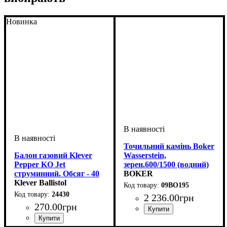
Новинка
Точильний камінь Boker
Балон газовий Klever
Wasserstein,
Pepper KO Jet
зерен.600/1500 (водний)
струминний. Обсяг - 40
BOKER
мл
Klever Ballistol
09BO195
24430
2 236
.
00
грн
270
.
00
грн
Розміри, мм
Зернистість
: 1500, 600
: 180 x 60 x 30