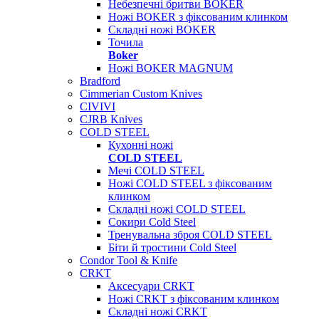
Небезпечні бритви BOKER
Ножі BOKER з фіксованим клинком
Складні ножі BOKER
Точила
Boker
Ножі BOKER MAGNUM
Bradford
Cimmerian Custom Knives
CIVIVI
CJRB Knives
COLD STEEL
Кухонні ножі
COLD STEEL
Мечі COLD STEEL
Ножі COLD STEEL з фіксованим
клинком
Складні ножі COLD STEEL
Сокири Cold Steel
Тренувальна зброя COLD STEEL
Біти й тростини Cold Steel
Condor Tool & Knife
CRKT
Аксесуари CRKT
Ножі CRKT з фіксованим клинком
Складні ножі CRKT