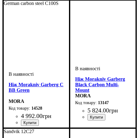
German carbon steel C100S
Ніж Morakniv Garberg
Ніж Morakniv Garberg C
Black Carbon Multi-
BB Green
Mount
MORA
MORA
13147
14528
5 824
.
00
грн
4 992
.
00
грн
Sandvik 12C27