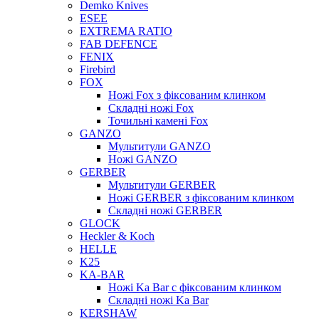
Demko Knives
ESEE
EXTREMA RATIO
FAB DEFENCE
FENIX
Firebird
FOX
Ножі Fox з фіксованим клинком
Складні ножі Fox
Точильні камені Fox
GANZO
Мультитули GANZO
Ножі GANZO
GERBER
Мультитули GERBER
Ножі GERBER з фіксованим клинком
Складні ножі GERBER
GLOCK
Heckler & Koch
HELLE
K25
KA-BAR
Ножі Ka Bar c фіксованим клинком
Складні ножі Ka Bar
KERSHAW