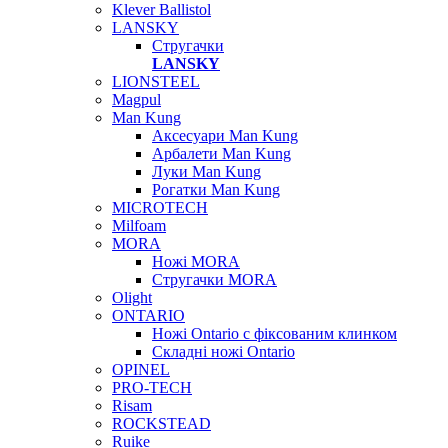
Klever Ballistol
LANSKY
Стругачки
LANSKY
LIONSTEEL
Magpul
Man Kung
Аксесуари Man Kung
Арбалети Man Kung
Луки Man Kung
Рогатки Man Kung
MICROTECH
Milfoam
MORA
Ножі MORA
Стругачки MORA
Olight
ONTARIO
Ножі Ontario c фіксованим клинком
Складні ножі Ontario
OPINEL
PRO-TECH
Risam
ROCKSTEAD
Ruike